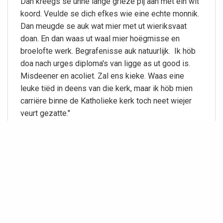
Dan kreegs se unne lange grieze pij aan met ein wit
koord. Veulde se dich efkes wie eine echte monnik.
Dan meugde se auk wat mier met ut wieriksvaat
doan. En dan waas ut waal mier hoëgmisse en
broelofte werk. Begrafenisse auk natuurlijk. Ik höb
doa nach urges diploma's van ligge as ut good is.
Misdeener en acoliet. Zal ens kieke. Waas eine
leuke tiëd in deens van die kerk, maar ik höb mien
carriëre binne de Katholieke kerk toch neet wiejer
veurt gezatte."
Informatie
Datering foto
1956
Fotograaf
Onbekend