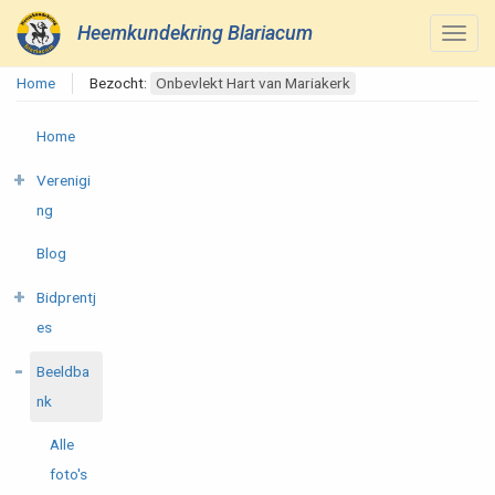
Heemkundekring Blariacum
Home
Bezocht:
Onbevlekt Hart van Mariakerk
Home
Verenigi
ng
Blog
Bidprentj
es
Beeldba
nk
Alle
foto's