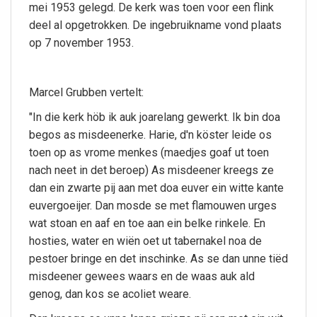
mei 1953 gelegd. De kerk was toen voor een flink
deel al opgetrokken. De ingebruikname vond plaats
op 7 november 1953.
Marcel Grubben vertelt:
"In die kerk höb ik auk joarelang gewerkt. Ik bin doa
begos as misdeenerke. Harie, d'n köster leide os
toen op as vrome menkes (maedjes goaf ut toen
nach neet in det beroep) As misdeener kreegs ze
dan ein zwarte pij aan met doa euver ein witte kante
euvergoeijer. Dan mosde se met flamouwen urges
wat stoan en aaf en toe aan ein belke rinkele. En
hosties, water en wiën oet ut tabernakel noa de
pestoer bringe en det inschinke. As se dan unne tiëd
misdeener gewees waars en de waas auk ald
genog, dan kos se acoliet weare.