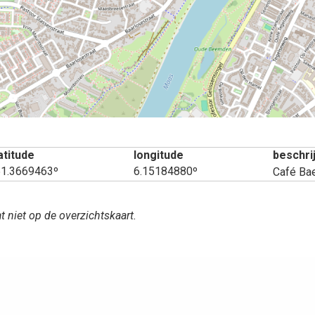
atitude
longitude
beschri
51.3669463º
6.15184880º
Café Ba
t niet op de overzichtskaart.
aatsen