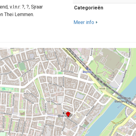
, v.l.n.r: ?, ?, Sjraar
Categorieën
en Thei Lemmen.
Meer info