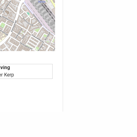
jving
er Kerp