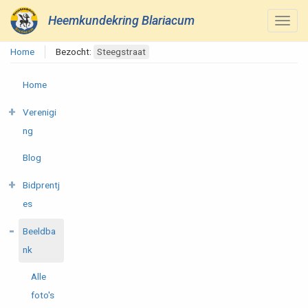
Heemkundekring Blariacum
Home
Bezocht:
Steegstraat
Home
Verenigi
ng
Blog
Bidprentj
es
Beeldba
nk
Alle
foto's