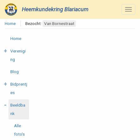
Heemkundekring Blariacum
Home
Bezocht:
Van Bornestraat
Home
Verenigi
ng
Blog
Bidprentj
es
Beeldba
nk
Alle
foto's