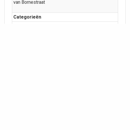
van Bornestraat
Categorieën
Straten/wegen
Meer info
Geografie