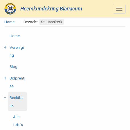
Heemkundekring Blariacum
Home
Bezocht:
St. Janskerk
Home
Verenigi
ng
Blog
Bidprentj
es
Beeldba
nk
Alle
foto's