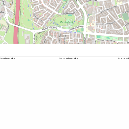
latitude
longitude
besch
51.3771850º
6.13209485º
Tuind
op de overzichtskaart.
aatsen