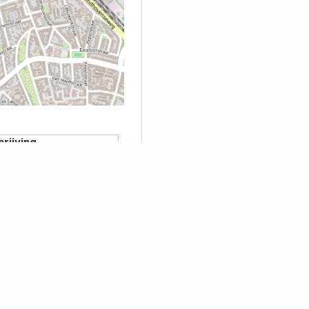
rijving
er Saris