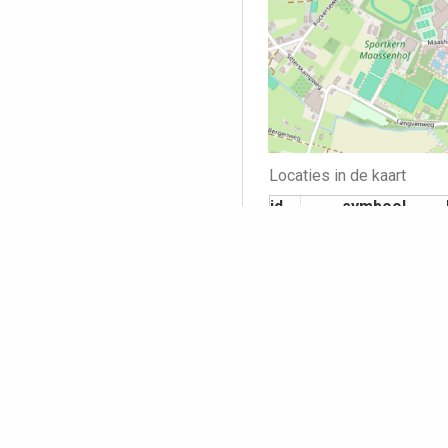
Locaties in de kaart
id
symbool
1
Bekijk ook andere punten 
Opmerking pl