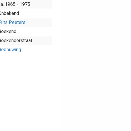
ca. 1965 - 1975
Onbekend
Frits Peeters
Boekend
Boekenderstraat
Bebouwing