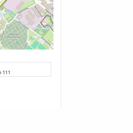
g
n 111