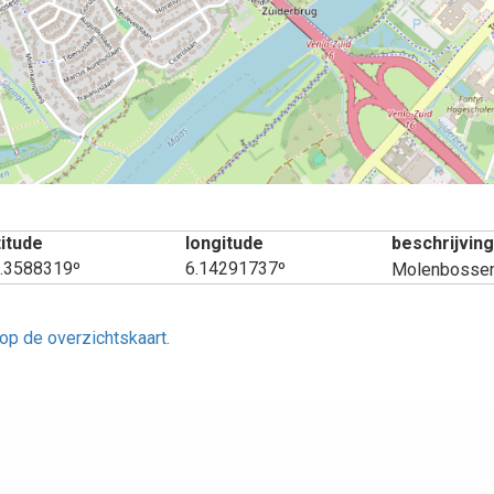
titude
longitude
beschrijvin
.3588319º
6.14291737º
Molenbosse
op de overzichtskaart.
aatsen