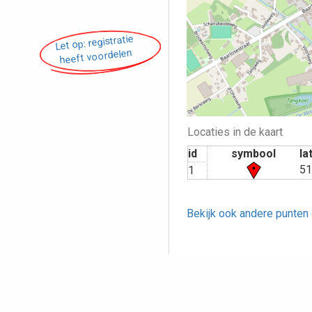
Let op: registratie
heeft voordelen
Locaties in de kaart
id
symbool
la
51
1
Bekijk ook andere punten 
Opmerking pl