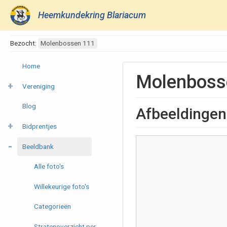
Heemkundekring Blariacum
Bezocht:
Molenbossen 111
Home
Molenboss
Vereniging
Blog
Afbeeldingen
Bidprentjes
Beeldbank
Alle foto's
Willekeurige foto's
Categorieën
Stratenoverzicht per