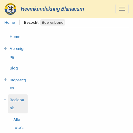
Heemkundekring Blariacum
Home
Bezocht:
Boerenbond
Home
Verenigi
ng
Blog
Bidprentj
es
Beeldba
nk
Alle
foto's