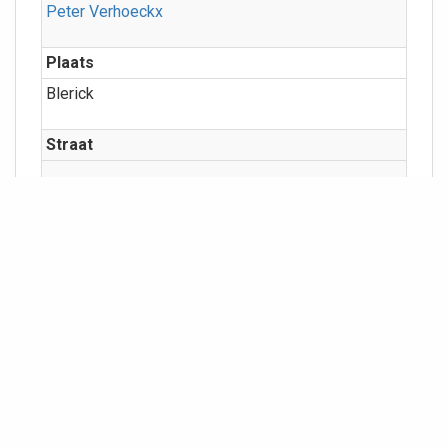
Peter Verhoeckx
Plaats
Blerick
Straat
Categorieën
Kerken/kloosters
Presentatie
Meer info
Geografie