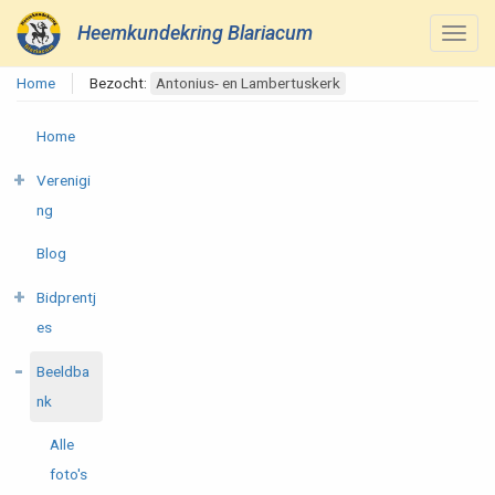
Heemkundekring Blariacum
Home
Bezocht:
Antonius- en Lambertuskerk
Home
Verenigi
ng
Blog
Bidprentj
es
Beeldba
nk
Alle
foto's