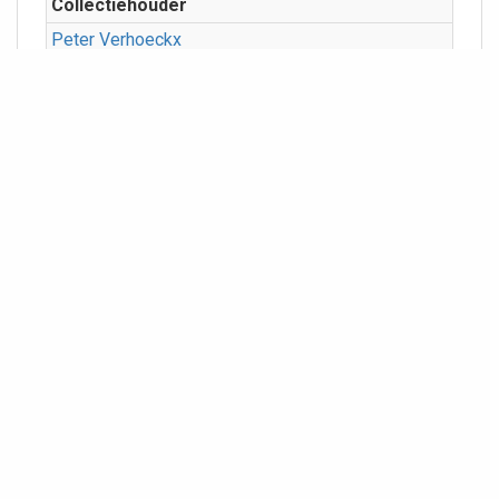
Collectiehouder
Peter Verhoeckx
Plaats
Blerick
Straat
Antoniuslaan
Categorieën
Kerken/kloosters
Meer info
Geografie