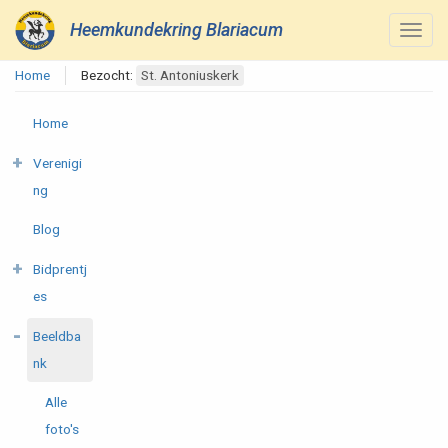
Heemkundekring Blariacum
Home
Bezocht:
St. Antoniuskerk
Home
Verenigi
ng
Blog
Bidprentj
es
Beeldba
nk
Alle
foto's