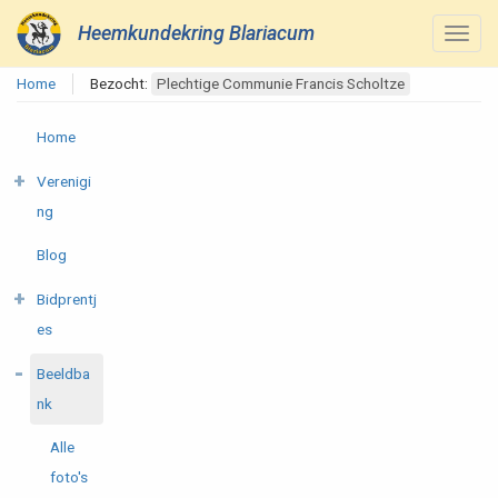
Heemkundekring Blariacum
Home
Bezocht:
Plechtige Communie Francis Scholtze
Home
Verenigi
ng
Blog
Bidprentj
es
Beeldba
nk
Alle
foto's