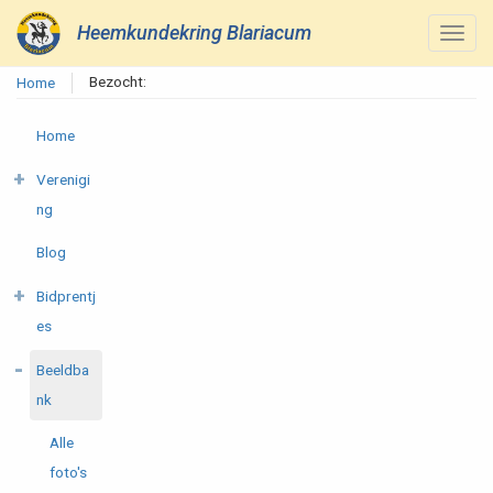
Heemkundekring Blariacum
Bezocht:
Home
Home
Verenigi
ng
Blog
Bidprentj
es
Beeldba
nk
Alle
foto's