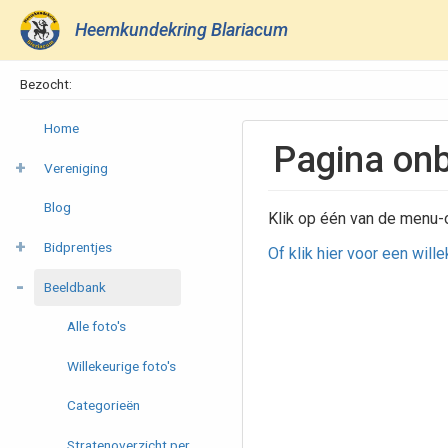
Heemkundekring Blariacum
Bezocht:
Home
Pagina on
Vereniging
Blog
Klik op één van de menu-
Bidprentjes
Of klik hier voor een will
Beeldbank
Alle foto's
Willekeurige foto's
Categorieën
Stratenoverzicht per