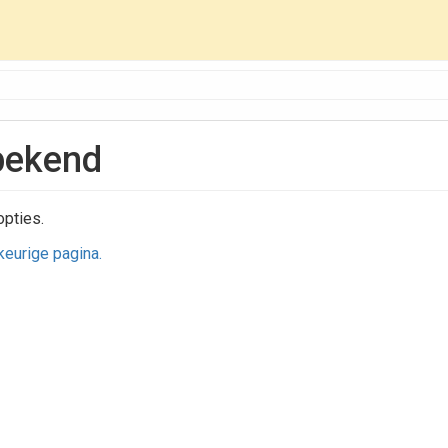
bekend
opties.
ekeurige pagina.