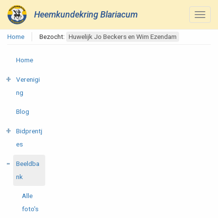
Heemkundekring Blariacum
Home
Bezocht:
Huwelijk Jo Beckers en Wim Ezendam
Home
Verenigi
ng
Blog
Bidprentj
es
Beeldba
nk
Alle
foto's