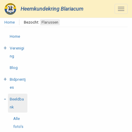
Heemkundekring Blariacum
Home
Bezocht:
Flarussen
Home
Verenigi
ng
Blog
Bidprentj
es
Beeldba
nk
Alle
foto's