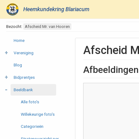
Heemkundekring Blariacum
Bezocht:
Afscheid Mr. van Hooren
Home
Afscheid M
Vereniging
Blog
Afbeeldingen
Bidprentjes
Beeldbank
Alle foto's
Willekeurige foto's
Categorieën
Stratenoverzicht per