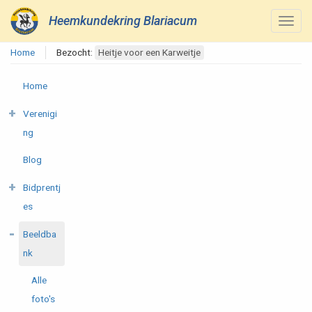
Heemkundekring Blariacum
Home
Bezocht:
Heitje voor een Karweitje
Home
Verenigi
ng
Blog
Bidprentj
es
Beeldba
nk
Alle
foto's