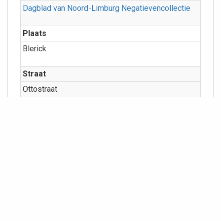
Dagblad van Noord-Limburg Negatievencollectie
Plaats
Blerick
Straat
Ottostraat
Categorieën
Gebeurtenissen
Meer info
Geografie