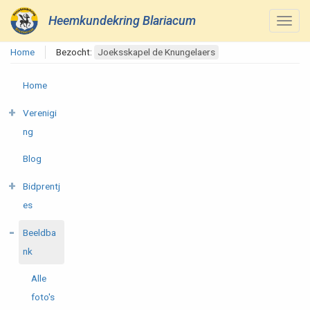
Heemkundekring Blariacum
Home
Bezocht:
Joeksskapel de Knungelaers
Home
Verenigi
ng
Blog
Bidprentj
es
Beeldba
nk
Alle
foto's