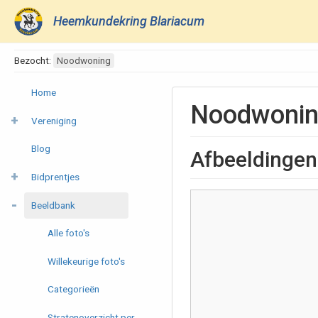
Heemkundekring Blariacum
Bezocht:
Noodwoning
Home
Noodwoni
Vereniging
Blog
Afbeeldingen
Bidprentjes
Beeldbank
Alle foto's
Willekeurige foto's
Categorieën
Stratenoverzicht per