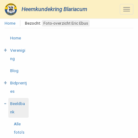
Heemkundekring Blariacum
Home
Bezocht:
Foto-overzicht Eric Ebus
Home
Verenigi
ng
Blog
Bidprentj
es
Beeldba
nk
Alle
foto's