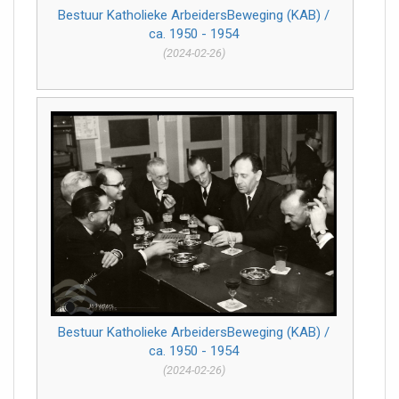
Bestuur Katholieke ArbeidersBeweging (KAB) /
ca. 1950 - 1954
(2024-02-26)
Bestuur Katholieke ArbeidersBeweging (KAB) /
ca. 1950 - 1954
(2024-02-26)