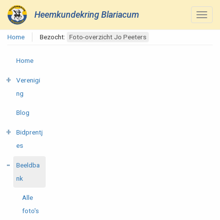
Heemkundekring Blariacum
Home
Bezocht:
Foto-overzicht Jo Peeters
Home
Verenigi
ng
Blog
Bidprentj
es
Beeldba
nk
Alle
foto's