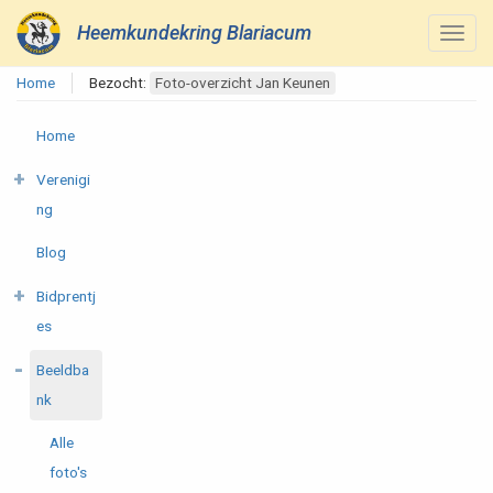
Heemkundekring Blariacum
Home
Bezocht:
Foto-overzicht Jan Keunen
Home
Verenigi
ng
Blog
Bidprentj
es
Beeldba
nk
Alle
foto's