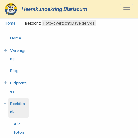
Heemkundekring Blariacum
Home
Bezocht:
Foto-overzicht Dave de Vos
Home
Verenigi
ng
Blog
Bidprentj
es
Beeldba
nk
Alle
foto's