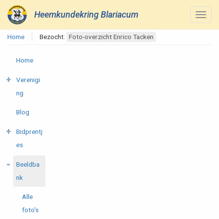
Heemkundekring Blariacum
Home
Bezocht:
Foto-overzicht Enrico Tacken
Home
Verenigi
ng
Blog
Bidprentj
es
Beeldba
nk
Alle
foto's