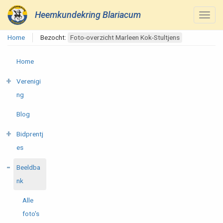
Heemkundekring Blariacum
Home
Bezocht:
Foto-overzicht Marleen Kok-Stultjens
Home
Verenigi
ng
Blog
Bidprentj
es
Beeldba
nk
Alle
foto's