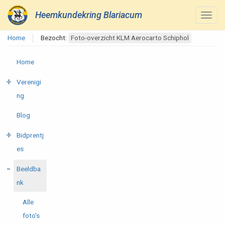
Heemkundekring Blariacum
Home
Bezocht:
Foto-overzicht KLM Aerocarto Schiphol
Home
Verenigi
ng
Blog
Bidprentj
es
Beeldba
nk
Alle
foto's