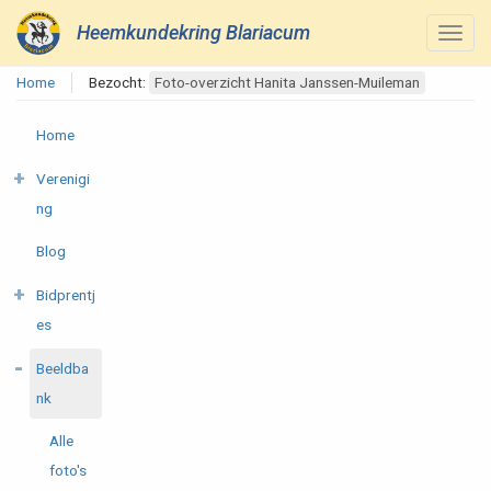
Heemkundekring Blariacum
Home
Bezocht:
Foto-overzicht Hanita Janssen-Muileman
Home
Verenigi
ng
Blog
Bidprentj
es
Beeldba
nk
Alle
foto's