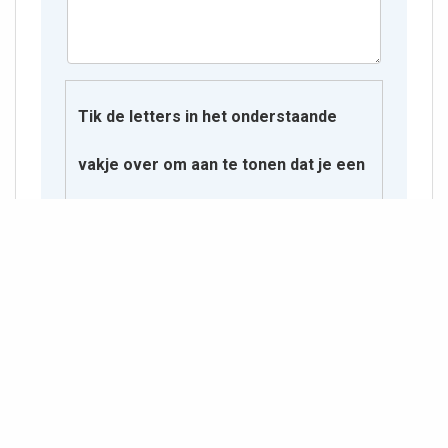
Tik de letters in het onderstaande
vakje over om aan te tonen dat je een
mens bent.
Y᠎ R O P V