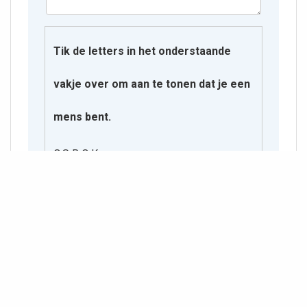
Tik de letters in het onderstaande
vakje over om aan te tonen dat je een
mens bent.
O S R Q K
bidprentjes/personen/m/881573_00000108.txt
Laatst gewijzigd:
2025/09/24 15:38
door
127.0.0.1