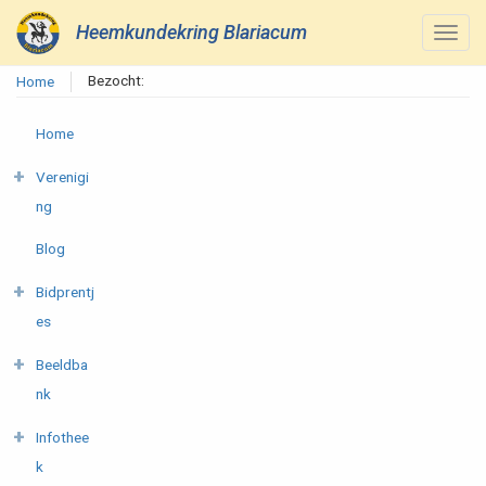
Heemkundekring Blariacum
Bezocht:
Home
Home
Verenigi
ng
Blog
Bidprentj
es
Beeldba
nk
Infothee
k