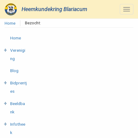
Heemkundekring Blariacum
Bezocht:
Home
Home
Verenigi
ng
Blog
Bidprentj
es
Beeldba
nk
Infothee
k