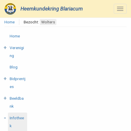
Heemkundekring Blariacum
Home
Bezocht:
Wolters
Home
Verenigi
ng
Blog
Bidprentj
es
Beeldba
nk
Infothee
k