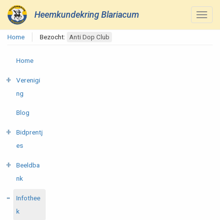
Heemkundekring Blariacum
Home
Bezocht:
Anti Dop Club
Home
Verenigi
ng
Blog
Bidprentj
es
Beeldba
nk
Infothee
k