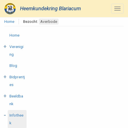
Heemkundekring Blariacum
Home
Bezocht:
Averbode
Home
Verenigi
ng
Blog
Bidprentj
es
Beeldba
nk
Infothee
k