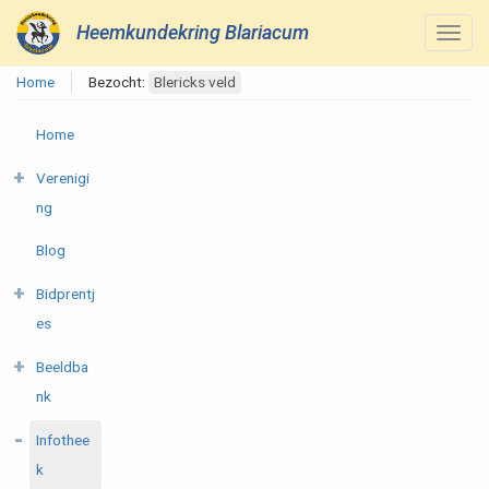
Heemkundekring Blariacum
Home
Bezocht:
Blericks veld
Home
Verenigi
ng
Blog
Bidprentj
es
Beeldba
nk
Infothee
k