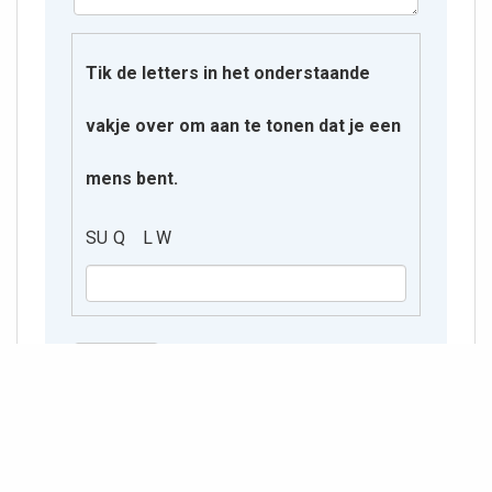
Tik de letters in het onderstaande
vakje over om aan te tonen dat je een
mens bent.
S​ U Q L W
infotheek/blerickse_bergen.txt
Laatst gewijzigd:
2026/04/18 20:50
door
127.0.0.1
|
Gerealiseerd met