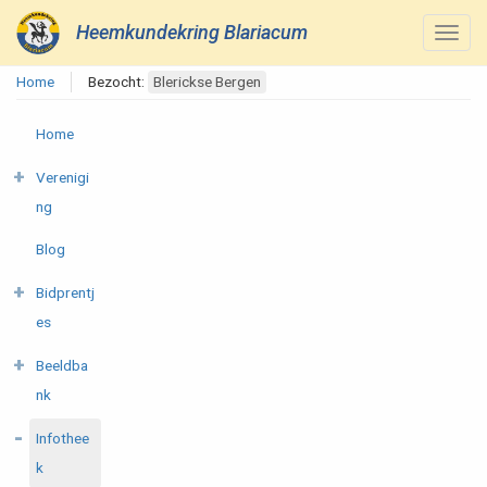
Heemkundekring Blariacum
Home
Bezocht:
Blerickse Bergen
Home
Verenigi
ng
Blog
Bidprentj
es
Beeldba
nk
Infothee
k