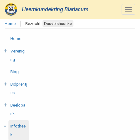
Heemkundekring Blariacum
Home
Bezocht:
Duuvelshuuske
Home
Verenigi
ng
Blog
Bidprentj
es
Beeldba
nk
Infothee
k