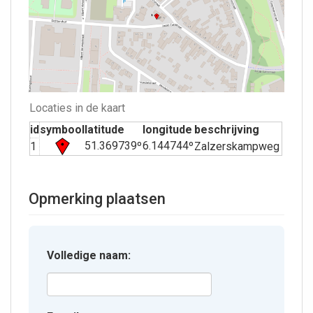
Locaties in de kaart
id
symbool
latitude
longitude
beschrijving
51.369739º
6.144744º
1
Zalzerskampweg
Opmerking plaatsen
Volledige naam: