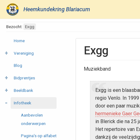
Heemkundekring Blariacum
Bezocht:
Exgg
Home
Exgg
Vereniging
Blog
Muziekband
Bidprentjes
Exgg is een blaasba
Beeldbank
regio Venlo. In 1999
Infotheek
door een paar muzik
hermenieke Gaer Ge
Aanbevolen
in Blerick die na 25 
onderwerpen
Het repertoire van E
Pagina's op alfabet
dankzij de veelzijdi