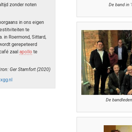
ltijd zonder noten
De band in '
oorgaans in ons eigen
estitviteiten te
a. in Roermond, Sittard,
 wordt gerepeteerd
café zaal
apollo
te
ron: Ger Stamfort (2020)
exgg.nl
De bandleden