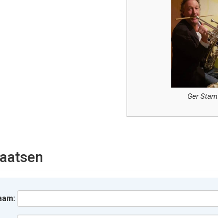
Ger Stam
aatsen
aam: