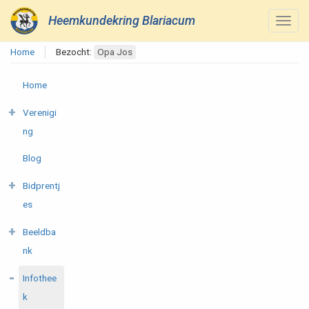
Heemkundekring Blariacum
Home
Bezocht:
Opa Jos
Home
Verenigi
ng
Blog
Bidprentj
es
Beeldba
nk
Infothee
k