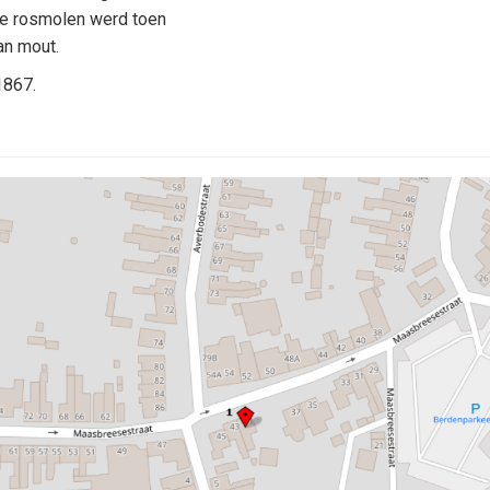
De rosmolen werd toen
an mout.
1867.