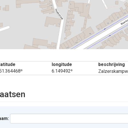
latitude
longitude
beschrijving
51.364468º
6.149492º
Zalzerskamp
aatsen
aam: