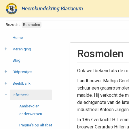
Heemkundekring Blariacum
Bezocht:
Rosmolen
Home
Vereniging
Rosmolen
Blog
Ook wel bekend als de ro
Bidprentjes
Landbouwer Mathijs Geurts
Beeldbank
schuur een graanrosmolen
Infotheek
maalde. Hij verkocht de 
de echtgenote van de la
Aanbevolen
industrieel Antoon Jurgen
onderwerpen
In 1867 verkocht H. Lem
Pagina's op alfabet
brouwer Gerardus Hillen u