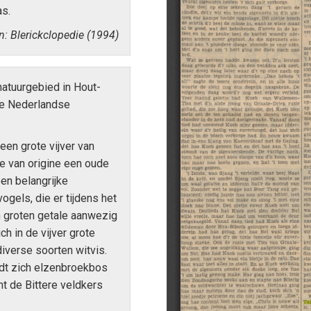
as.
n: Blerickclopedie (1994)
natuurgebied in Hout-
 de Nederlandse
een grote vijver van
ke van origine een oude
en belangrijke
ogels, die er tijdens het
 groten getale aanwezig
ch in de vijver grote
iverse soorten witvis.
ndt zich elzenbroekbos
mt de Bittere veldkers