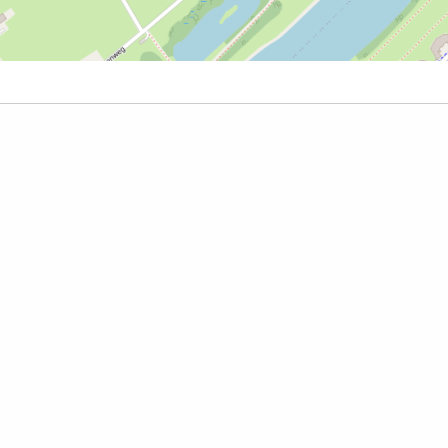
latitude
longitude
beschri
51.351958º
6.130161º
Tangkoe
aatsen
aam:
mail: