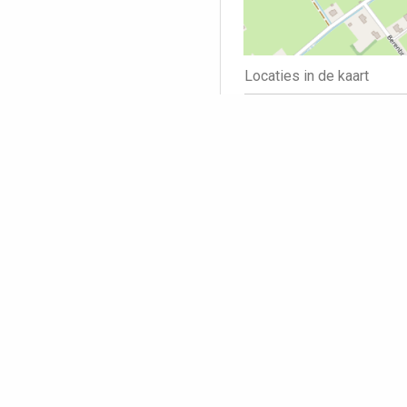
Locaties in de kaart
id
symbool
1
Opmerking pl
Volledige n
E-
Opmerking: