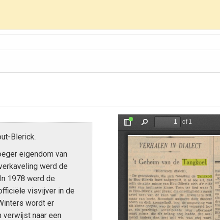
t-Blerick.
oeger eigendom van
ilverkaveling werd de
In 1978 werd de
ficiële visvijver in de
Winters wordt er
 verwijst naar een