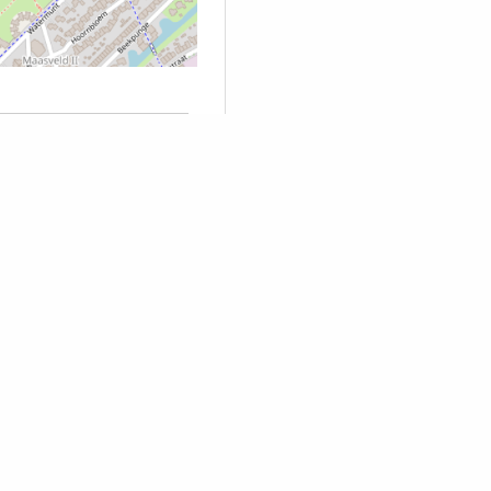
jving
l