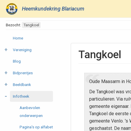
Heemkundekring Blariacum
Bezocht:
Tangkoel
Home
Vereniging
Tangkoel
Blog
Bidprentjes
Oude Maasarm in Hou
Beeldbank
De Tangkoel was vr
Infotheek
particulieren. Via ru
gemeente eigenaar. 
Aanbevolen
Tangkoel de eerste of
onderwerpen
gemeente Venlo. 's 
Pagina's op alfabet
geschaatst. De naam