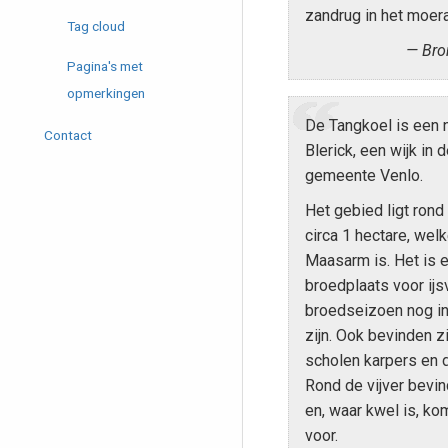
zandrug in het moer
Tag cloud
Bro
Pagina's met
opmerkingen
De Tangkoel is een 
Contact
Blerick, een wijk in
gemeente Venlo.
Het gebied ligt rond 
circa 1 hectare, wel
Maasarm is. Het is e
broedplaats voor ijsv
broedseizoen nog in
zijn. Ook bevinden zi
scholen karpers en d
Rond de vijver bevi
en, waar kwel is, ko
voor.