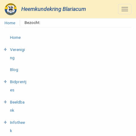
Heemkundekring Blariacum
Bezocht:
Home
Home
Verenigi
ng
Blog
Bidprentj
es
Beeldba
nk
Infothee
k