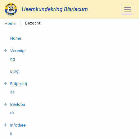
Heemkundekring Blariacum
Bezocht:
Home
Home
Verenigi
ng
Blog
Bidprentj
es
Beeldba
nk
Infothee
k