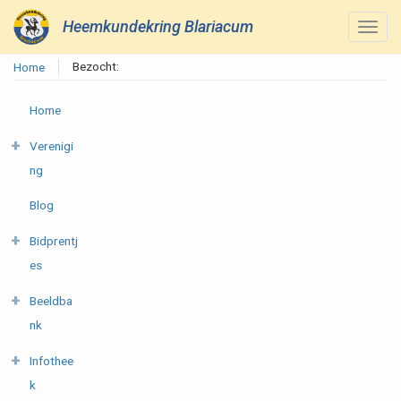
Heemkundekring Blariacum
Bezocht:
Home
Home
Verenigi
ng
Blog
Bidprentj
es
Beeldba
nk
Infothee
k