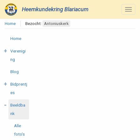
Heemkundekring Blariacum
Home
Bezocht:
Antoniuskerk
Home
Verenigi
ng
Blog
Bidprentj
es
Beeldba
nk
Alle
foto's