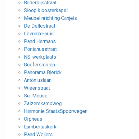
Bilderdijkstraat
Sloop kloosterkapel
Meubelinrichting Canjels
De Dellestraat
Levrinze-huis
Pand Hermans
Pontanusstraat
NS-werkplaats
Goofersmolen
Panorama Blerick
Antoniuslaan
Wieënstraat
Sur Meuse
Zalzerskampweg
Harmonie StaatsSpoorwegen
Orpheus
Lambertuskerk
Pand Weijers