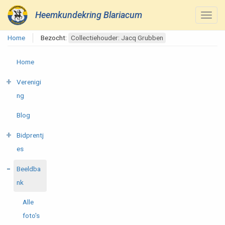
Heemkundekring Blariacum
Home
Bezocht:
Collectiehouder: Jacq Grubben
Home
Verenigi
ng
Blog
Bidprentj
es
Beeldba
nk
Alle
foto's