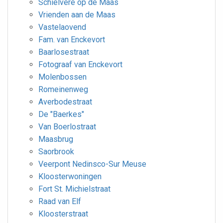
Schielvere op de Maas
Vrienden aan de Maas
Vastelaovend
Fam. van Enckevort
Baarlosestraat
Fotograaf van Enckevort
Molenbossen
Romeinenweg
Averbodestraat
De "Baerkes"
Van Boerlostraat
Maasbrug
Saorbrook
Veerpont Nedinsco-Sur Meuse
Kloosterwoningen
Fort St. Michielstraat
Raad van Elf
Kloosterstraat