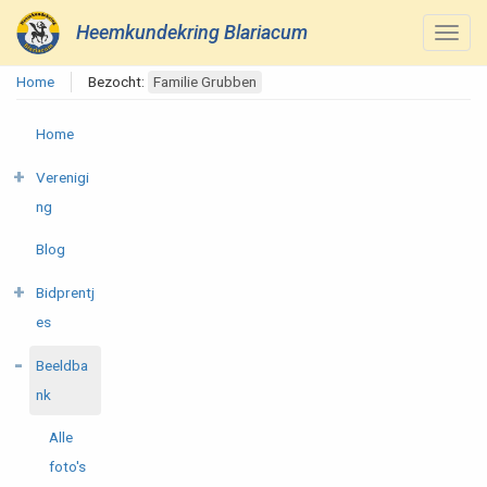
Heemkundekring Blariacum
Home
Bezocht:
Familie Grubben
Home
Verenigi
ng
Blog
Bidprentj
es
Beeldba
nk
Alle
foto's