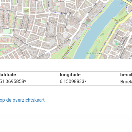
latitude
longitude
besch
51.3695858º
6.15098833º
Broek
op de overzichtskaart.
aatsen