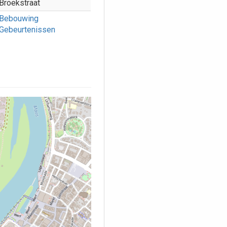
Broekstraat
Bebouwing
Gebeurtenissen