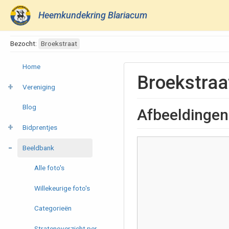
Heemkundekring Blariacum
Bezocht:
Broekstraat
Home
Broekstraa
Vereniging
Blog
Afbeeldingen
Bidprentjes
Beeldbank
Alle foto's
Willekeurige foto's
Categorieën
Stratenoverzicht per