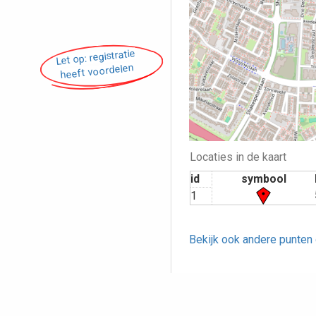
Let op: registratie
heeft voordelen
Locaties in de kaart
id
symbool
1
Bekijk ook andere punten 
Opmerking pl