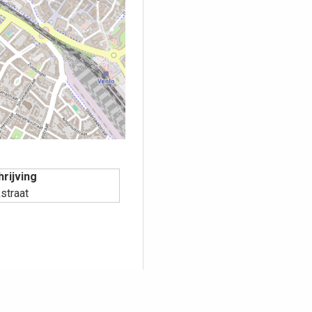
rijving
straat