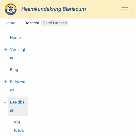
Heemkundekring Blariacum
Home
Bezocht:
Pand Linssen
Home
Verenigi
ng
Blog
Bidprentj
es
Beeldba
nk
Alle
foto's