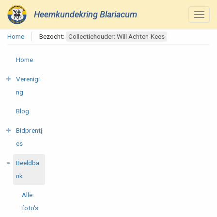
Heemkundekring Blariacum
Home
Bezocht:
Collectiehouder: Will Achten-Kees
Home
Verenigi
ng
Blog
Bidprentj
es
Beeldba
nk
Alle
foto's